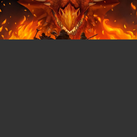
You can close this ad in 5 seconds
« Je n'en crois pas mes yeux ! » Donjons &
Dragons fait une grande annonce surprise et les
fans adorent déjà