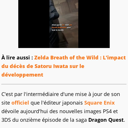
À lire aussi :
Zelda Breath of the Wild : L'impact
du décès de Satoru Iwata sur le
développement
C'est par l'intermédiaire d'une mise à jour de son
site
officiel
que l'éditeur japonais
Square Enix
dévoile aujourd'hui des nouvelles images PS4 et
3DS du onzième épisode de la saga
Dragon Quest
.