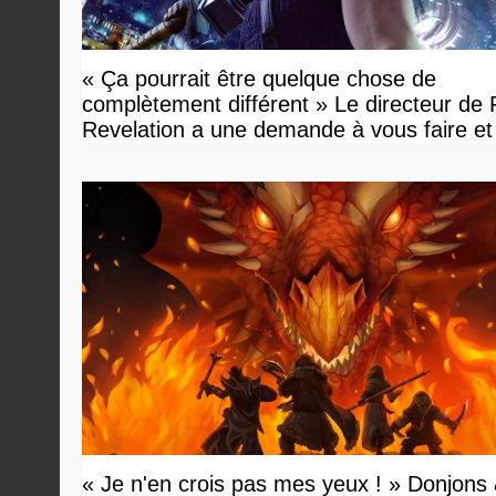
« Ça pourrait être quelque chose de
complètement différent » Le directeur de
Revelation a une demande à vous faire et
devriez l'écouter
« Je n'en crois pas mes yeux ! » Donjons