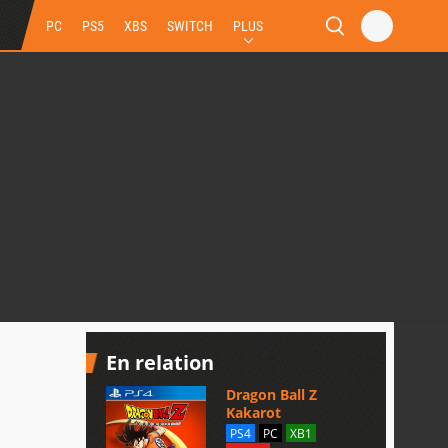
PC
PS5
XBS
SWITCH
PLUS
En relation
Dragon Ball Z
Kakarot
PS4
PC
XB1