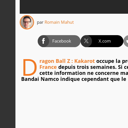
par
Romain Mahut
Facebook
X.com
D
ragon Ball Z : Kakarot
occupe la p
France
depuis trois semaines. Si c
cette information ne concerne mal
Bandai Namco indique cependant que le p