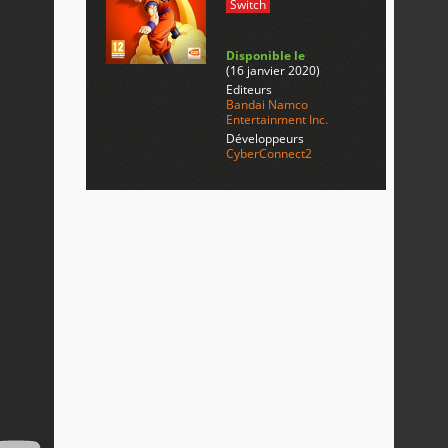
Switch
Disponible le
(16 janvier 2020)
Editeurs
Bandai Namco
Entertainment Inc.
Développeurs
CyberConnect2