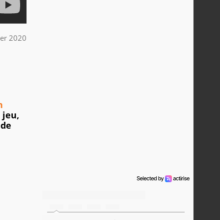
ier 2020
n
 jeu,
 de