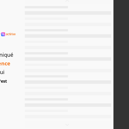
uniqué
ence
ui
'est