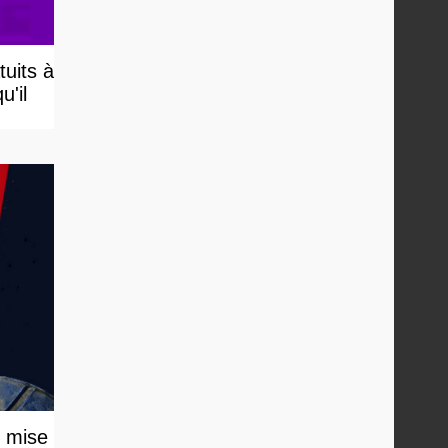
uits à
u'il
e mise