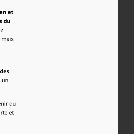
en et
s du
ez
é mais
des
s un
enir du
rte et