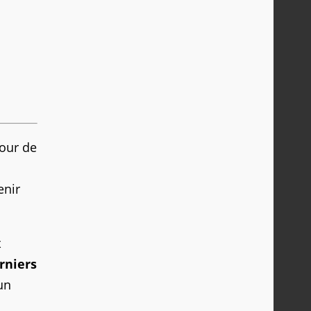
jour de
enir
x
rniers
un