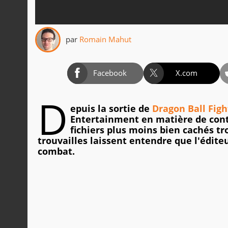
par
Romain Mahut
Facebook
X.com
D
epuis la sortie de
Dragon Ball Figh
Entertainment en matière de cont
fichiers plus moins bien cachés tr
trouvailles laissent entendre que l'éditeu
combat.