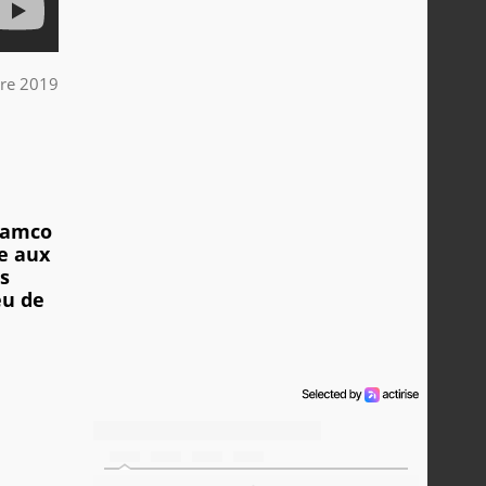
re 2019
 Namco
e aux
es
eu de