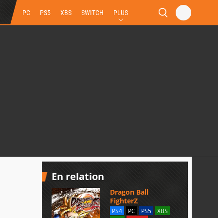
PC
PS5
XBS
SWITCH
PLUS
En relation
Dragon Ball
FighterZ
PS4
PC
PS5
XBS