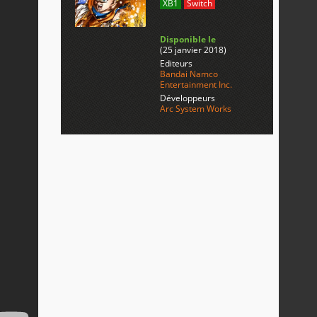
XB1
Switch
Disponible le
(25 janvier 2018)
Editeurs
Bandai Namco
Entertainment Inc.
Développeurs
Arc System Works