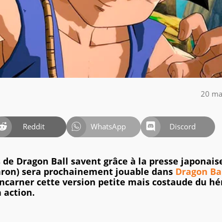
20 ma
Reddit
WhatsApp
Discord
ns de Dragon Ball savent grâce à la presse japonais
nron) sera prochainement jouable dans
Dragon Ba
incarner cette version petite mais costaude du hé
 action.