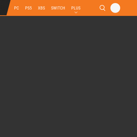
PC
PS5
XBS
SWITCH
PLUS