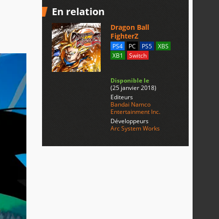
En relation
Dragon Ball
FighterZ
PS4
PC
PS5
XBS
XB1
Switch
Disponible le
(25 janvier 2018)
Editeurs
Bandai Namco
Entertainment Inc.
Développeurs
Arc System Works