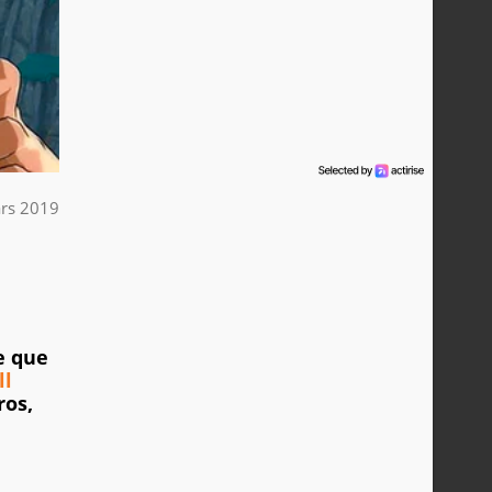
rs 2019
e que
ll
ros,