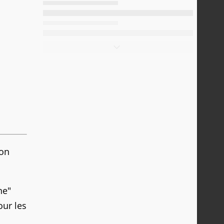
gon
ne"
our les