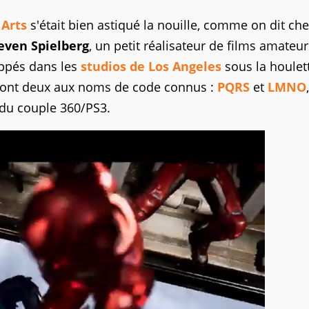
 Arts
s'était bien astiqué la nouille, comme on dit che
even Spielberg
, un petit réalisateur de films amateur
oppés dans les
studios de Los Angeles
sous la houlet
 dont deux aux noms de code connus :
PQRS
et
LMNO
 du couple 360/PS3.