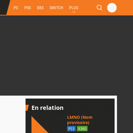
PC
PS5
XBS
SWITCH
PLUS
En relation
LMNO (Nom
provisoire)
PS3
X360