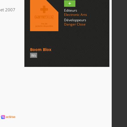
llet 2007
Editeurs
Electronic Arts
Développeurs
Danger Close
Boom Blox
Wii