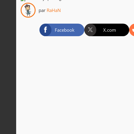
par
RaHaN
Facebook
X.com