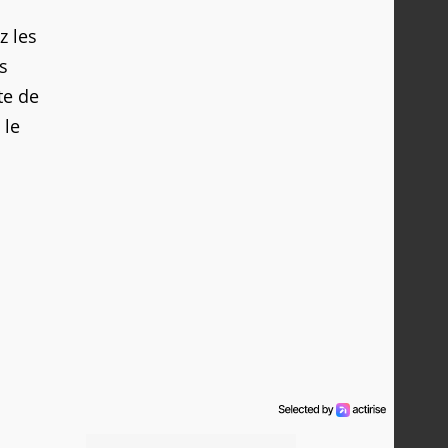
z les
s
te de
, le