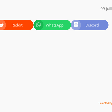
09 jui
Reddit
WhatsApp
Discord