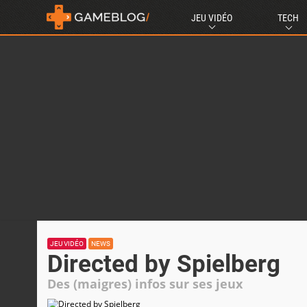
JEU VIDÉO
TECH
JEU VIDÉO
NEWS
Directed by Spielberg
Des (maigres) infos sur ses jeux