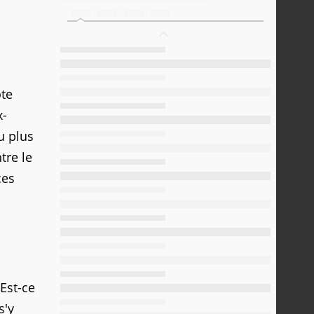
ote
x-
u plus
tre le
ces
 Est-ce
s'y