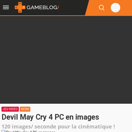
JEU VIDÉO
NEWS
Devil May Cry 4 PC en images
120 images/ seconde pour la cinématique !