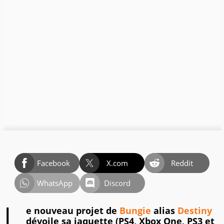
Facebook
X.com
Reddit
WhatsApp
Discord
L
e nouveau projet de
Bungie
alias
Destiny
dévoile sa jaquette (PS4, Xbox One, PS3 et