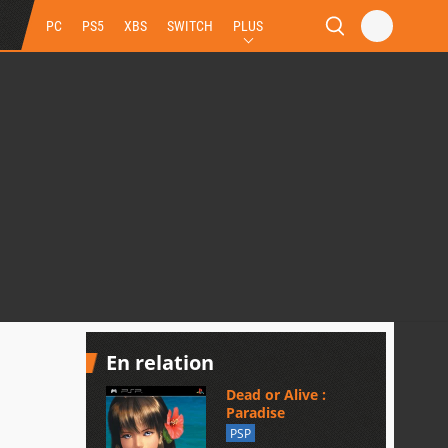
PC
PS5
XBS
SWITCH
PLUS
En relation
Dead or Alive :
Paradise
PSP