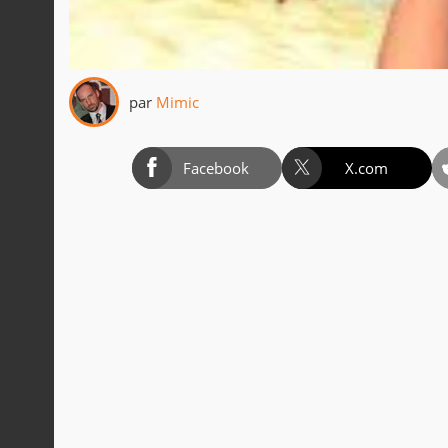
par
Mimic
Facebook
X.com