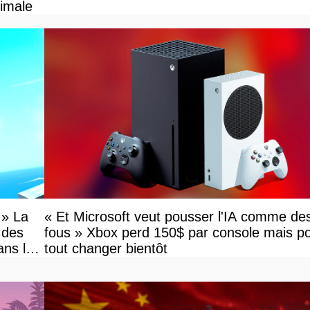
ximale
 » La
« Et Microsoft veut pousser l'IA comme de
 des
fous » Xbox perd 150$ par console mais po
ans le
tout changer bientôt