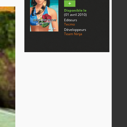
Disponible le
(01 avril 2010)
Editeurs
Tecmo
Développeurs
Team Ninja