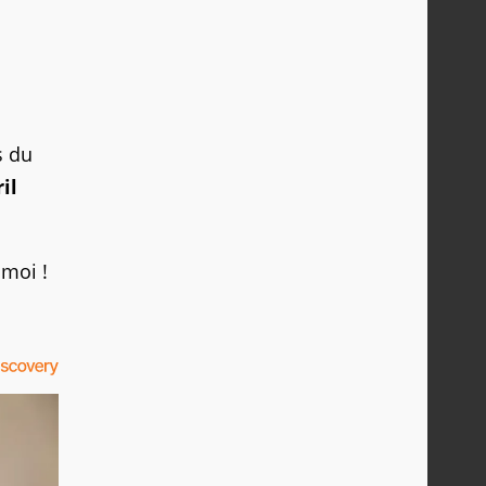
s du
il
 moi !