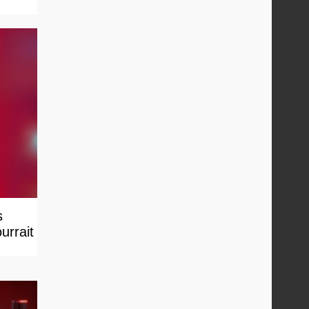
s
urrait