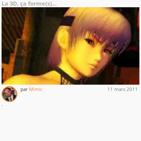
La 3D, ça forme(s)...
par
Mimic
11 mars 2011
.