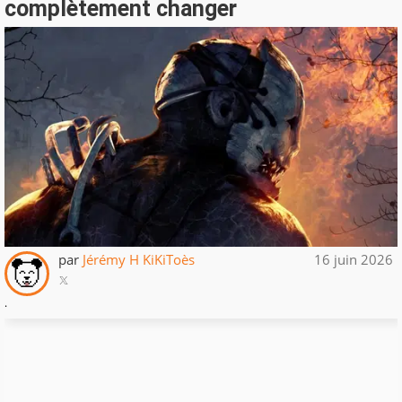
complètement changer
par
Jérémy H KiKiToès
16 juin 2026
.