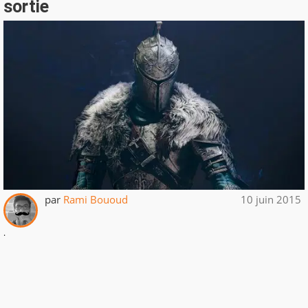
sortie
par
Rami Bououd
10 juin 2015
.