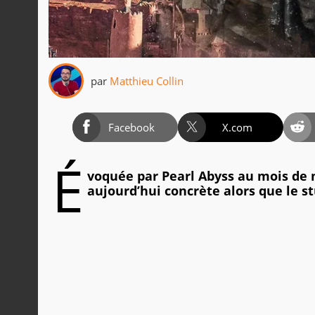
par
Matthieu Collin
Facebook
X.com
É
voquée par Pearl Abyss au mois de 
aujourd’hui concrète alors que le s