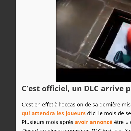
C’est officiel, un DLC arrive
C’est en effet à l’occasion de sa dernière m
qui attendra les joueurs
d’ici le mois de s
Plusieurs mois après
avoir annoncé
être
« 
Desert au niveau supérieur, DLC inclus »
, l