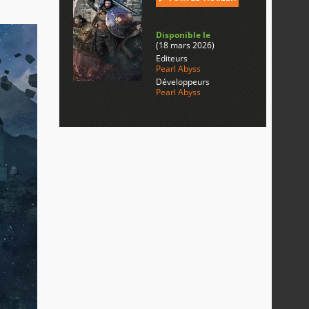
Disponible le
(18 mars 2026)
Editeurs
Pearl Abyss
Développeurs
Pearl Abyss