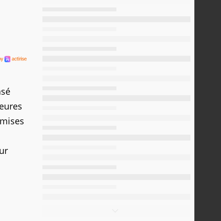
nsé
heures
 mises
ur