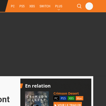
PC
PS5
XBS
SWITCH
PLUS
En relation
Crimson Desert
ont
PC
PS5
XBS
Mac
VOIR LE TRAILER