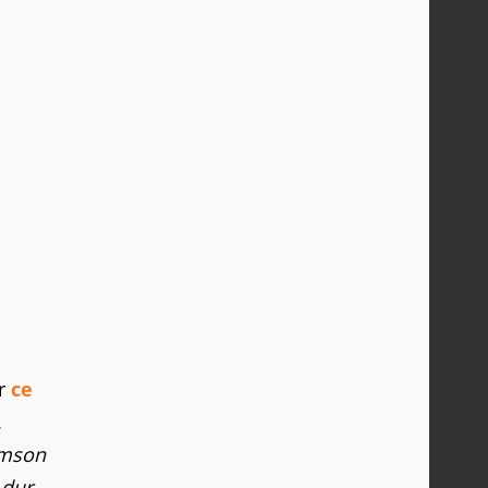
er
ce
.
rimson
 dur