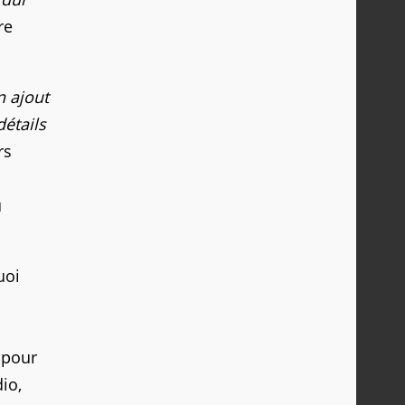
re
n ajout
étails
rs
u
uoi
 pour
io,