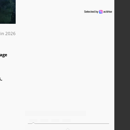
uin 2026
1
tage
.