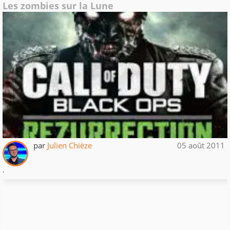
Les zombies sur la Lune
par
Julien Chièze
05 août 2011
.