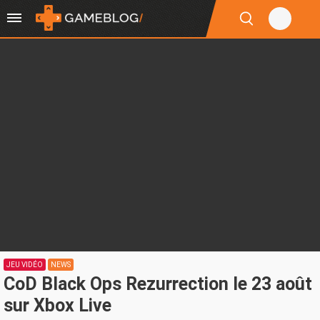
JEU VIDÉO
NEWS
CoD Black Ops Rezurrection le 23 août
sur Xbox Live