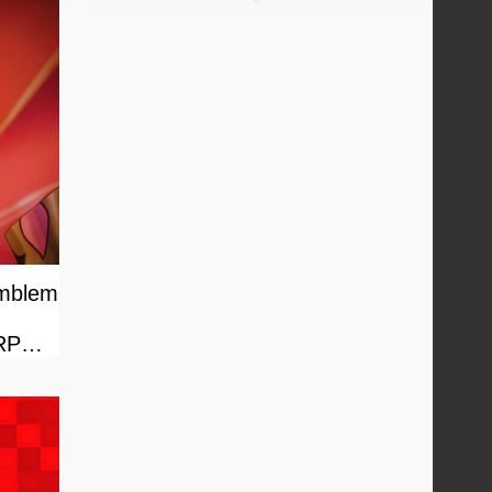
Emblem
 RPG