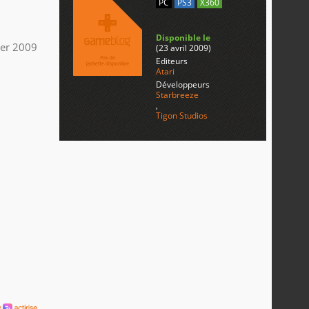
PC
PS3
X360
Disponible le
ier 2009
(23 avril 2009)
Editeurs
Atari
Développeurs
Starbreeze
,
Tigon Studios