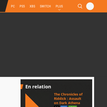
PC
PS5
XBS
SWITCH
PLUS
En relation
The Chronicles of
Riddick : Assault
on Dark Athena