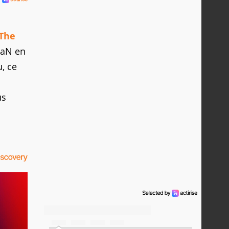
The
HaN en
, ce
us