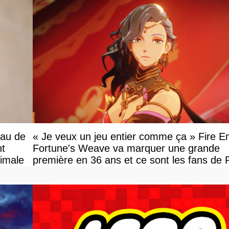
eau de
« Je veux un jeu entier comme ça » Fire 
nt
Fortune's Weave va marquer une grande
ximale
première en 36 ans et ce sont les fans de
en tour par tour qui vont être contents