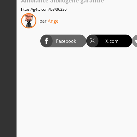
Ambiance anxiogène garantie
https://g4tv.com/lv3/36230
par
Angel
Facebook
X.com