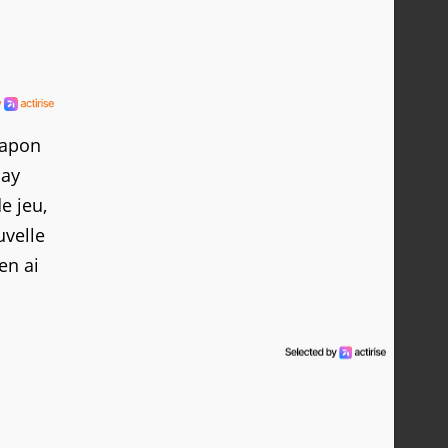
Japon
lay
e jeu,
uvelle
'en ai