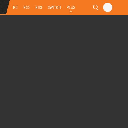
PC
PS5
XBS
SWITCH
PLUS