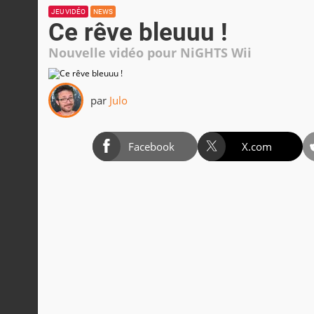
JEU VIDÉO
NEWS
Ce rêve bleuuu !
Nouvelle vidéo pour NiGHTS Wii
par
Julo
Facebook
X.com