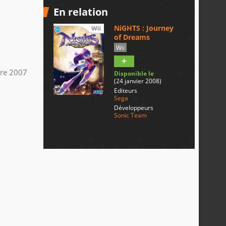
En relation
NiGHTS : Journey
of Dreams
Wii
re 2007
Disponible le
(24 janvier 2008)
Editeurs
Sega
Développeurs
Sonic Team