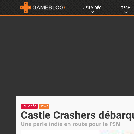
JEU VIDÉO
TECH
JEU VIDÉO
NEWS
Castle Crashers débarq
Une perle indie en route pour le PSN