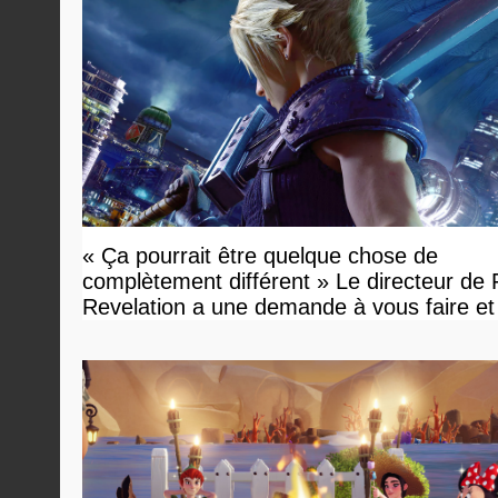
« Ça pourrait être quelque chose de
complètement différent » Le directeur de
Revelation a une demande à vous faire et
devriez l'écouter