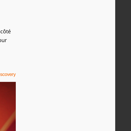
 côté
our