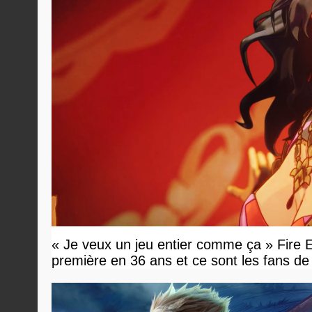
« Je veux un jeu entier comme ça » Fir
première en 36 ans et ce sont les fans de