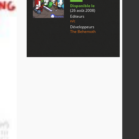
Disponible le
(26 août 2008)
Editeurs
n/c
Développeurs
The Behemoth