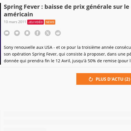
se le dise, si vous ne craquez pas à ce prix là, c'est que vous êtes
Spring Fever : baisse de prix générale sur le
fous.Dans un autre
américain
10 mars 2011
JEU VIDÉO
NEWS
Sony renouvelle aux USA - et ce pour la troisième année consécut
son opération Spring Fever, qui consiste à proposer, dans une p
donnée qui prendra fin le 12 Avril, jusqu'à 50% de remise (pour 
comptes PlayStation +, 25% pour le reste de la plèbe) sur une gr
partie de son catalogue PlayStation Network.Sont
PLUS D'ACTU (
2
)