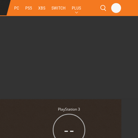
PC
PS5
XBS
SWITCH
PLUS
PlayStation 3
--