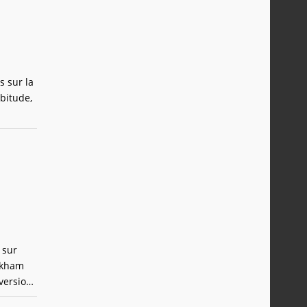
s sur la
bitude,
 sur
Arkham
version
 Qu'on