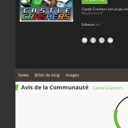
Castle Crashers est un jeu r
PlayStation 3
Editeurs
n/c
News
Billet de blog
Images
Avis de la Communauté
Castle Crashers