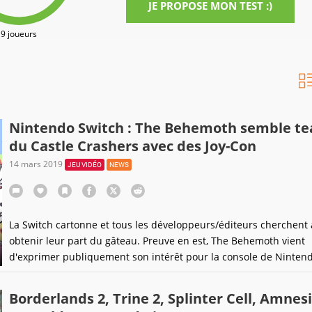
JE PROPOSE MON TEST :)
9 joueurs
Nintendo Switch : The Behemoth semble te
du Castle Crashers avec des Joy-Con
14 mars 2019
JEU VIDÉO
NEWS
La Switch cartonne et tous les développeurs/éditeurs cherchent 
obtenir leur part du gâteau. Preuve en est, The Behemoth vient
d'exprimer publiquement son intérêt pour la console de Nintendo
se pourrait qu'un des classiques du jeu indépendant débarque
prochainement sur la console hybride.
Borderlands 2, Trine 2, Splinter Cell, Amnesi