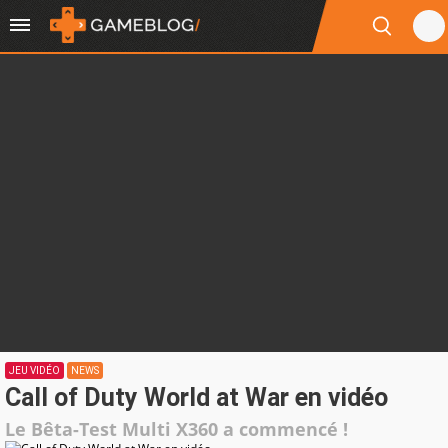
JEU VIDÉO
NEWS
Call of Duty World at War en vidéo
Le Bêta-Test Multi X360 a commencé !