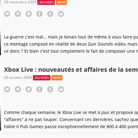
08 novembre 2009
JEU VIDÉO
NEWS
La guerre c'est mal... mais je tenais tout de même à vous faire p
ce montage composé en réalité de deux Gun Sounds vidéo, mais 
ce donc ? Et bien c'est tout simplement le fait de composer une
avec le sons de différentes armes de guerre, cette première éta
déjà bien difficile, il faut
Xbox Live : nouveautés et affaires de la se
29 octobre 2009
JEU VIDÉO
NEWS
Comme chaque semaine, le Xbox Live se met à jour et propose 
"affaires" à ne pas louper. Concernant ces dernières, sachez que
Fable II Pub Games passe exceptionnellement de 800 à 400 poin
Microsoft (d'environ 10 à 5 euros donc), tandis que les trois map