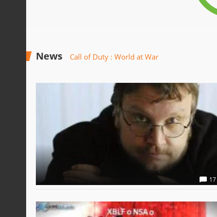
News
Call of Duty : World at War
17