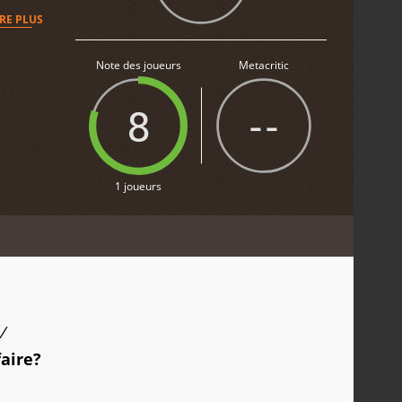
IRE PLUS
Note des joueurs
Metacritic
8
--
1 joueurs
/
faire?