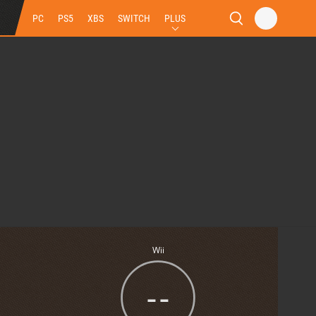
PC
PS5
XBS
SWITCH
PLUS
Wii
--