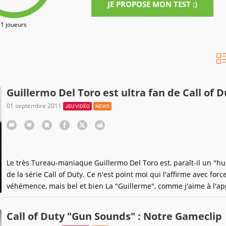
JE PROPOSE MON TEST :)
1 joueurs
Guillermo Del Toro est ultra fan de Call of D
01 septembre 2011
JEU VIDÉO
NEWS
Le très Tureau-maniaque Guillermo Del Toro est, paraît-il un "hu
de la série Call of Duty. Ce n'est point moi qui l'affirme avec force
véhémence, mais bel et bien La "Guillerme", comme j'aime à l'ap
affectueusement. C'est ce qu'il a révélé au site anglais IGN Xbox 
suis vraiment un grand fan de la série
Call of Duty "Gun Sounds" : Notre Gameclip