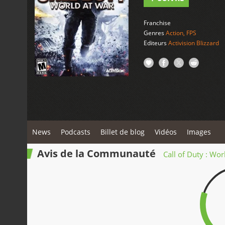
Franchise
Genres
Action
,
FPS
Editeurs
Activision Blizzard
News
Podcasts
Billet de blog
Vidéos
Images
Avis de la Communauté
Call of Duty : Wor