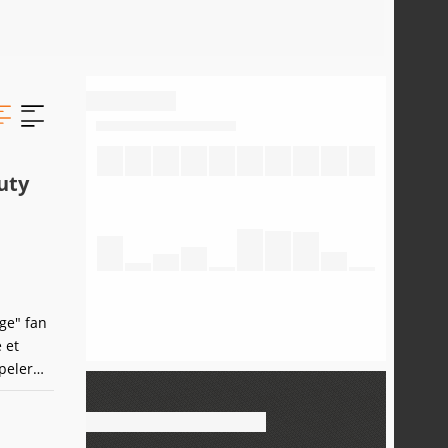
uty
ge" fan
 et
peler
360.Je