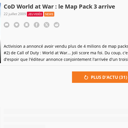
de Call of Duty : World at War font de même (400 points chaque)
CoD World at War : le Map Pack 3 arrive
cela
22 juillet 2009
JEU VIDÉO
NEWS
Activision a annoncé avoir vendu plus de 4 milions de map packs
#2) de Call of Duty : World at War... Joli score ma foi. Du coup, c'e
d'espoir que l'éditeur annonce conjointement l'arrivée d'un troi
volume, qui comprendra 3 nouvelles maps pour le mode multi e
quatrième spécialement dédiée au mode Zombie.Le Map
PLUS D'ACTU (
31
)