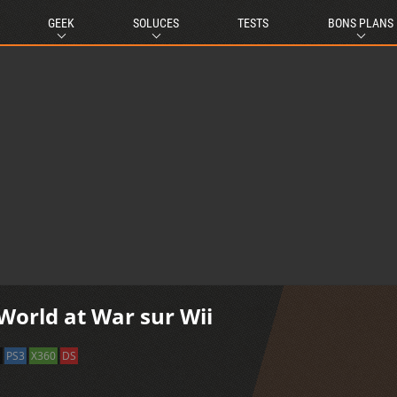
GEEK
SOLUCES
TESTS
BONS PLANS
 World at War sur Wii
PS3
X360
DS