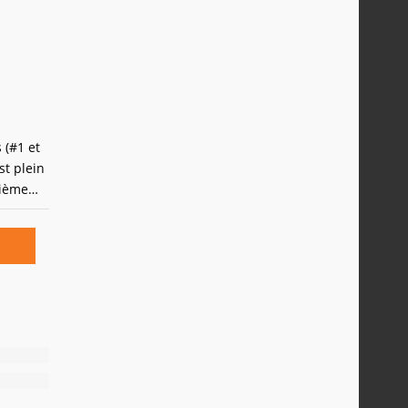
. Tout
 (#1 et
st plein
sième
t une