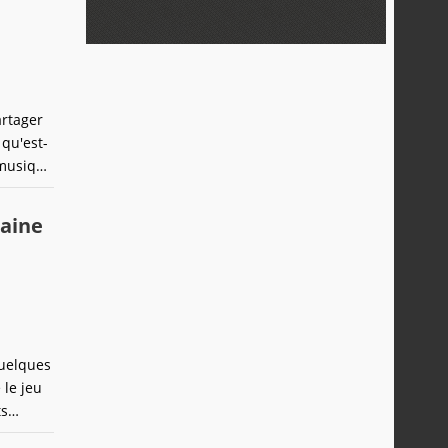
artager
qu'est-
 musique
pe étant
maine
quelques
 le jeu
ts
 packs