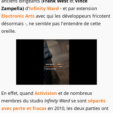
anciens dirigeants (
Frank West
et
Vince
Zampella)
d'
Infinity Ward
- et par extension
Electronic Arts
avec qui les développeurs fricotent
désormais -, ne semble pas l'entendre de cette
oreille.
En effet, quand
Activision
et de nombreux
membres du studio
Infinity Ward
se sont
séparés
avec perte et fracas
en 2010, les deux parties ont