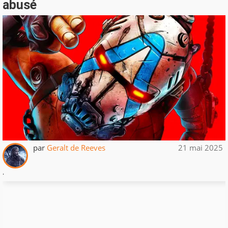
abusé
par
Geralt de Reeves
21 mai 2025
.