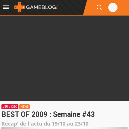
JEU VIDÉO
NEWS
BEST OF 2009 : Semaine #43
Récap' de l'actu du 19/10 au 23/10