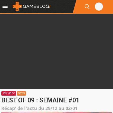
JEU VIDÉO
NEWS
BEST OF 09 : SEMAINE #01
Récap' de l'actu du 29/12 au 02/01