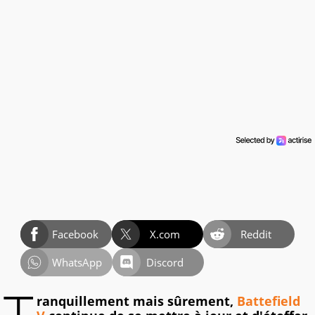
Facebook
X.com
Reddit
WhatsApp
Discord
ranquillement mais sûrement,
Battefield