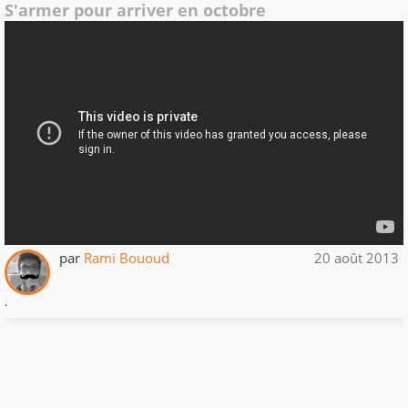
S'armer pour arriver en octobre
par
Rami Bououd
20 août 2013
.