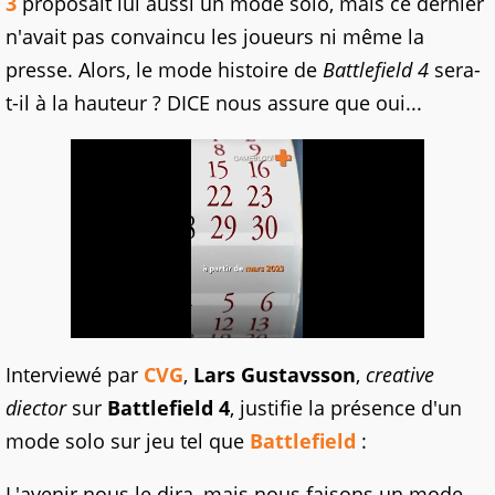
3
proposait lui aussi un mode solo, mais ce dernier
n'avait pas convaincu les joueurs ni même la
presse. Alors, le mode histoire de
Battlefield 4
sera-
t-il à la hauteur ? DICE nous assure que oui...
Interviewé par
CVG
,
Lars Gustavsson
,
creative
diector
sur
Battlefield 4
, justifie la présence d'un
mode solo sur jeu tel que
Battlefield
:
L'avenir nous le dira, mais nous faisons un mode