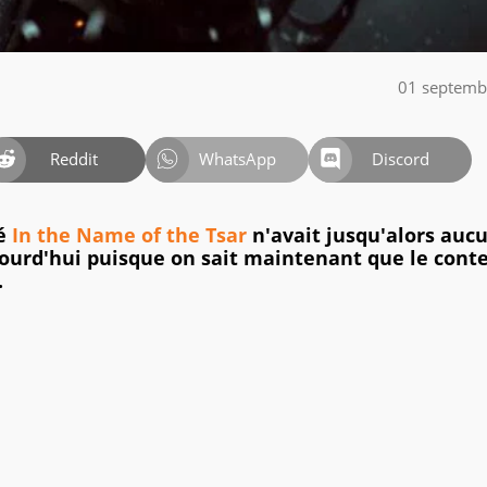
01 septemb
Reddit
WhatsApp
Discord
é
In the Name of the Tsar
n'avait jusqu'alors auc
jourd'hui puisque on sait maintenant que le cont
.