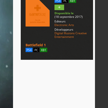
PS4
PC
XB1
Disponible le
(18 septembre 2017)
Editeurs
Electronic Arts
Développeurs
Digital Illusions Creative
Entertainment
Battlefield 1
PS4
PC
XB1