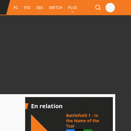
PC
PS5
XBS
SWITCH
PLUS
En relation
Battlefield 1 : In
the Name of the
Tsar