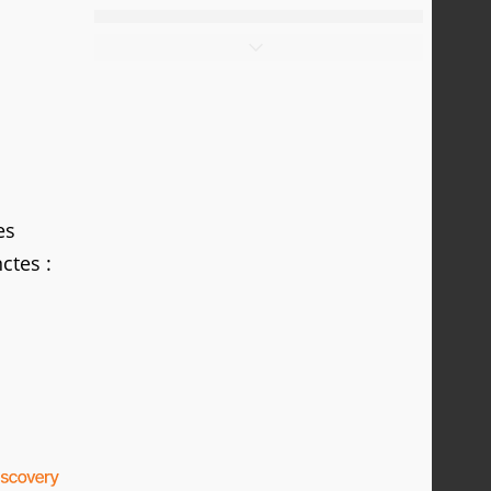
es
ctes :