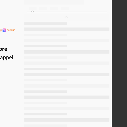
bre
rappel