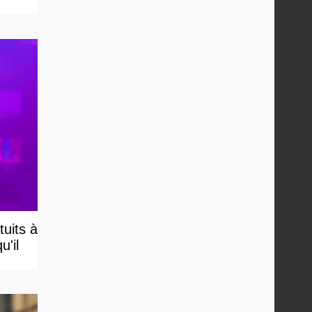
uits à
u'il