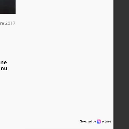
re 2017
une
enu