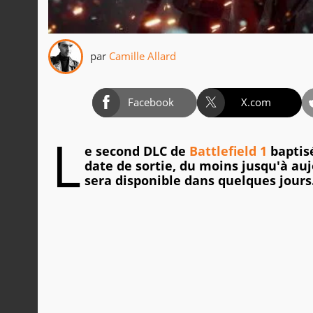
par
Camille Allard
Facebook
X.com
L
e second DLC de
Battlefield 1
baptis
date de sortie, du moins jusqu'à au
sera disponible dans quelques jours