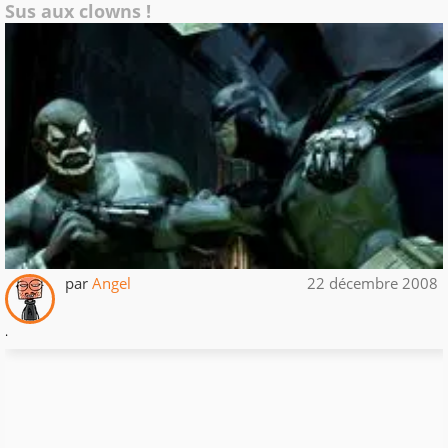
Sus aux clowns !
par
Angel
22 décembre 2008
.