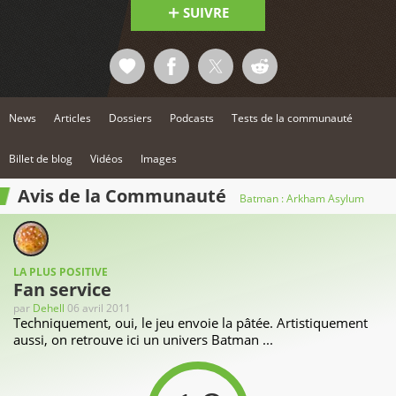
SUIVRE
News
Articles
Dossiers
Podcasts
Tests de la communauté
Billet de blog
Vidéos
Images
Avis de la Communauté
Batman : Arkham Asylum
LA PLUS POSITIVE
Fan service
par
Dehell
06 avril 2011
Techniquement, oui, le jeu envoie la pâtée. Artistiquement
aussi, on retrouve ici un univers Batman ...