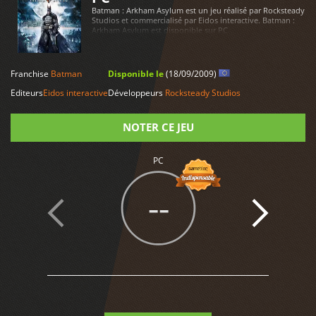
Batman : Arkham Asylum est un jeu réalisé par Rocksteady
Studios et commercialisé par Eidos interactive. Batman :
Arkham Asylum est disponible sur PC
LIRE PLUS
Franchise
Batman
Disponible le
(18/09/2009)
Editeurs
Eidos interactive
Développeurs
Rocksteady Studios
NOTER CE JEU
PC
Note
--
6