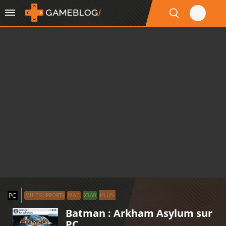
PLUS
PC
MULTISUPPORTS
MAC
X360
Batman : Arkham Asylum sur
PC