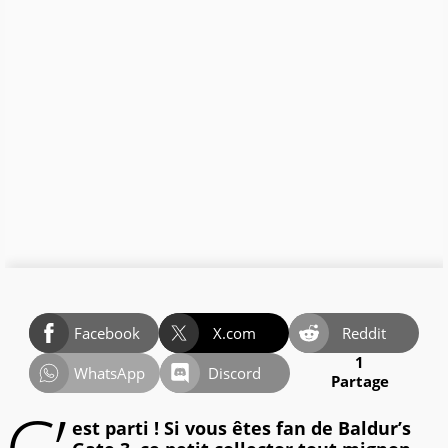
Facebook
X.com
Reddit
1
WhatsApp
Discord
Partage
est parti ! Si vous êtes fan de Baldur’s