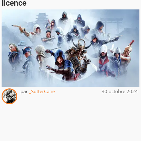
licence
par
_SutterCane
30 octobre 2024
.