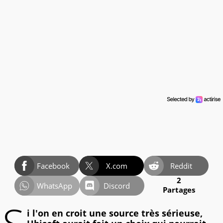
Facebook
X.com
Reddit
2
WhatsApp
Discord
Partages
i l'on en croit une source très sérieuse,