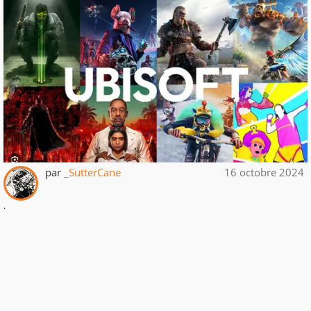
par
_SutterCane
16 octobre 2024
.