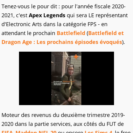
Tenez-vous le pour dit : pour l'année fiscale 2020-
2021, c'est
Apex Legends
qui sera LE représentant
d'Electronic Arts dans la catégorie FPS - en
attendant le prochain
Battlefield
(
Battlefield et
Dragon Age : Les prochains épisodes évoqués
).
Moteur des revenus du deuxième trimestre 2019-
2020 dans la partie services, aux côtés du FUT de
FIFA
,
Madden NFL 20
ou encore
Les Sims 4
, le free