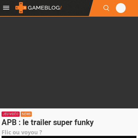
JEU VIDÉO
NEWS
APB : le trailer super funky
Flic ou voyou ?