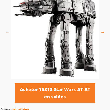
Acheter 75313 Star Wars AT-AT
en soldes
Source :
Disney Store
.