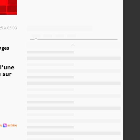
25 à 05:03
7
ages
 l'une
u sur