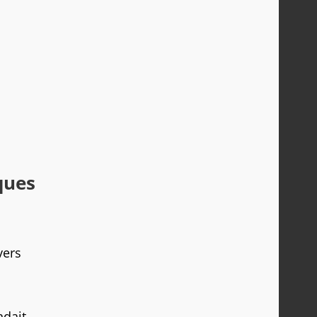
ques
vers
ndait