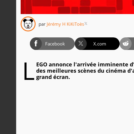
par
Jérémy H KiKiToès
Facebook
X.com
L
EGO annonce l'arrivée imminente d'un
des meilleures scènes du cinéma d'a
grand écran.