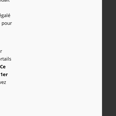
égalé
e pour
r
rtails
Ce
 1er
vez