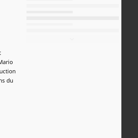
t
 Mario
uction
ans du