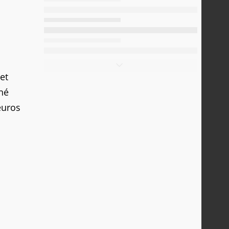
et
iné
euros