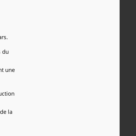
ars.
s du
nt une
uction
 de la