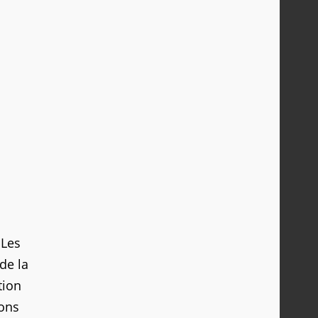
 Les
de la
tion
ions