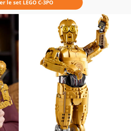
er le set LEGO C-3PO