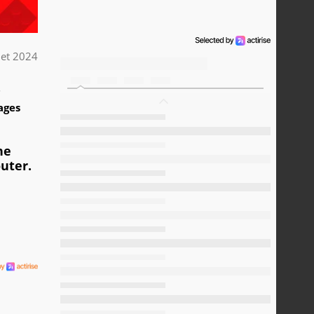
llet 2024
7
ages
ne
uter.