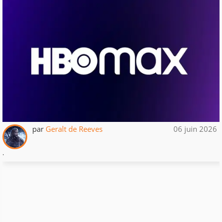
par
Geralt de Reeves
06 juin 2026
.