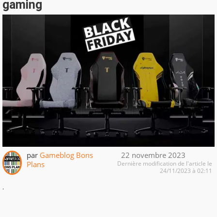
gaming
par
Gameblog Bons
22 novembre 2023
Plans
Dernière modification de l'article le
24/11/2023 à 02:11
.