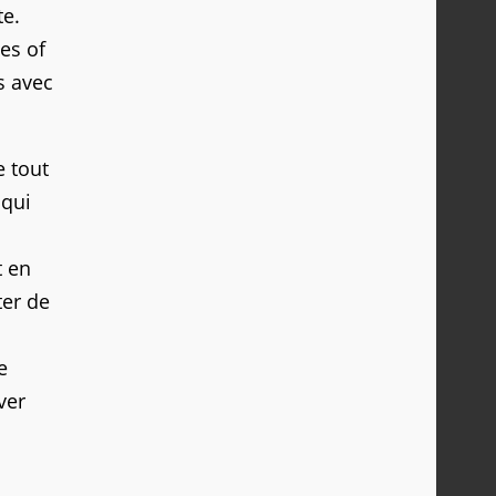
te.
es of
s avec
e tout
 qui
t en
ter de
e
ver