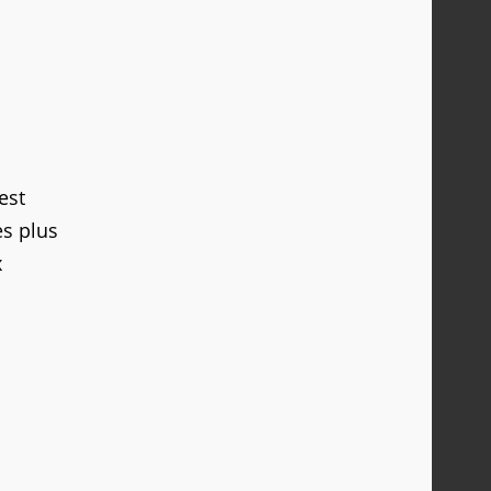
est
es plus
x