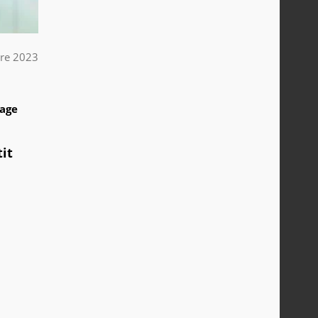
re 2023
1
tage
it