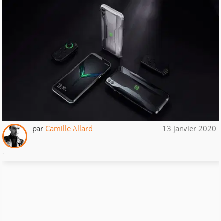
par
Camille Allard
13 janvier 2020
.