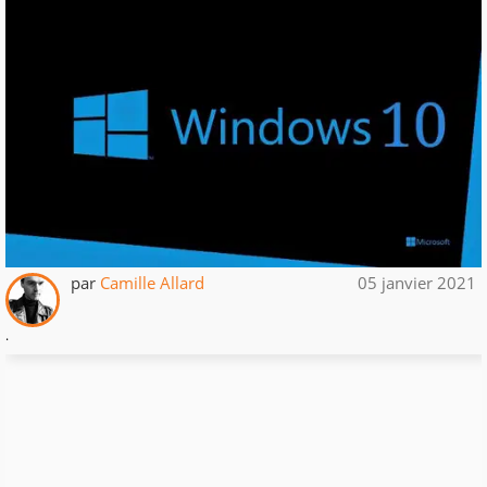
par
Camille Allard
05 janvier 2021
.