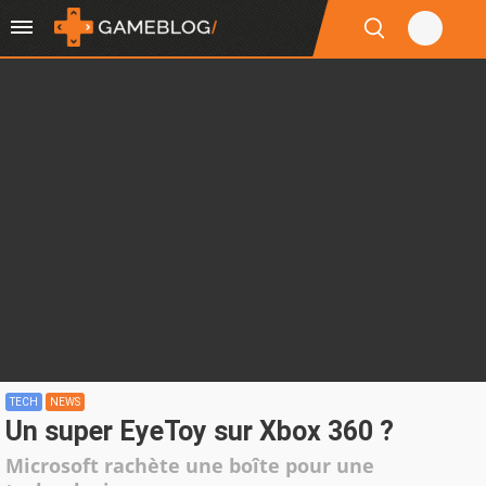
TECH
NEWS
Un super EyeToy sur Xbox 360 ?
Microsoft rachète une boîte pour une