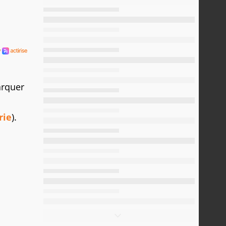
arquer
rie
).