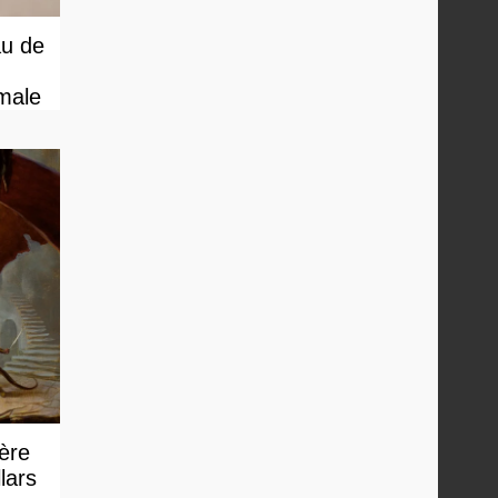
au de
male
 ère
lars