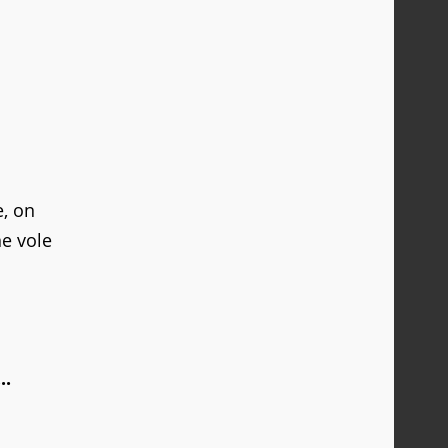
e, on
ne vole
..