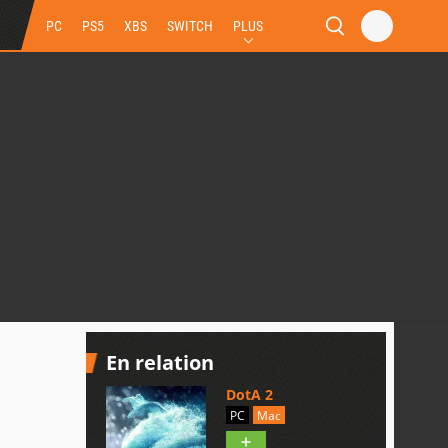
PC
PS5
XBS
SWITCH
PLUS
En relation
DotA 2
PC
Mac