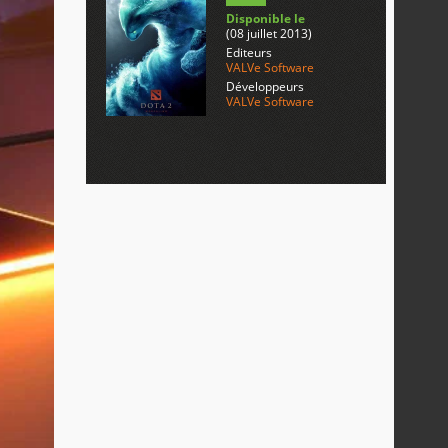
Disponible le
(08 juillet 2013)
Editeurs
VALVe Software
Développeurs
VALVe Software