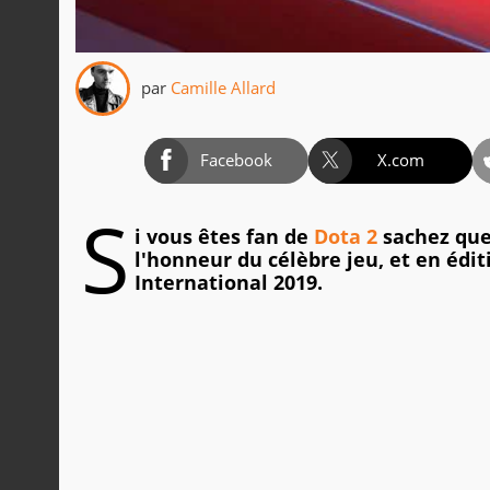
par
Camille Allard
Facebook
X.com
S
i vous êtes fan de
Dota 2
sachez que
l'honneur du célèbre jeu, et en édit
International 2019.