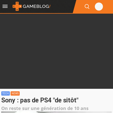
TECH
NEWS
Sony : pas de PS4 "de sitôt"
On reste sur une génération de 10 ans