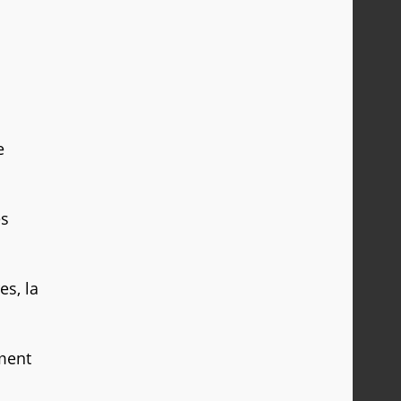
e
es
es, la
ement