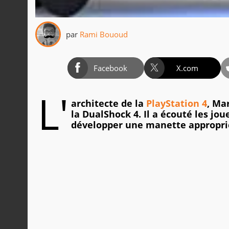
par
Rami Bououd
Facebook
X.com
L'
architecte de la
PlayStation 4
, Ma
la DualShock 4. Il a écouté les 
développer une manette appropri