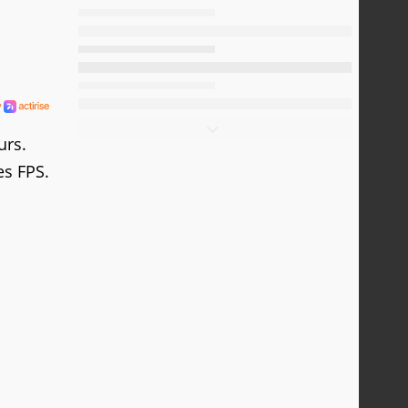
urs.
es FPS.