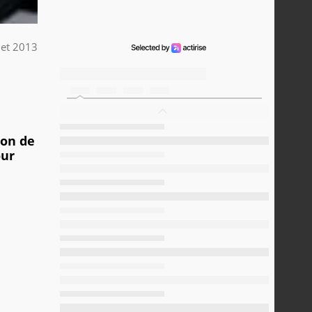
llet 2013
ion de
our