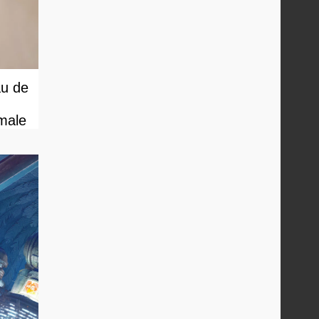
au de
male