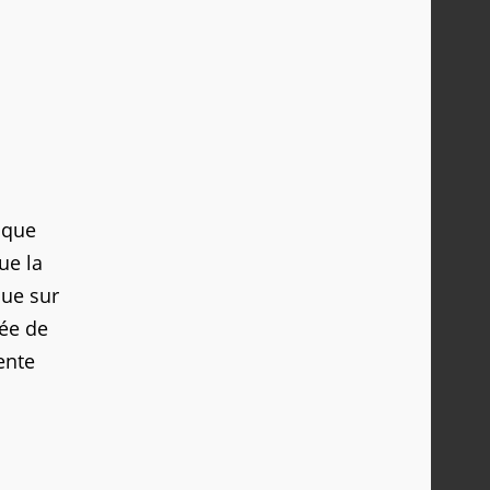
 que
ue la
que sur
rée de
ente