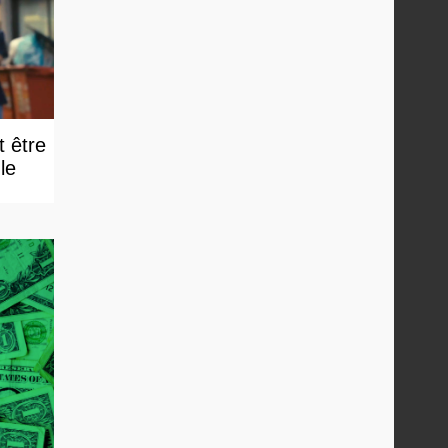
t être
e