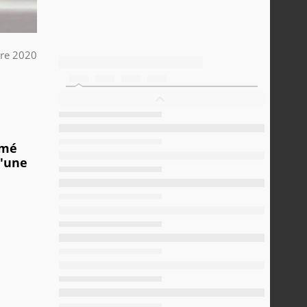
re 2020
rmé
u'une