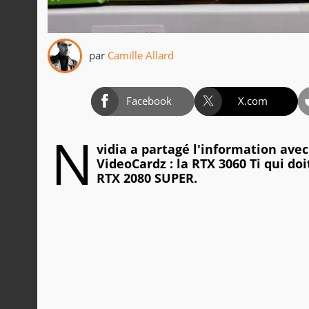
par
Camille Allard
Facebook
X.com
N
vidia a partagé l'information ave
VideoCardz : la RTX 3060 Ti qui do
RTX 2080 SUPER.