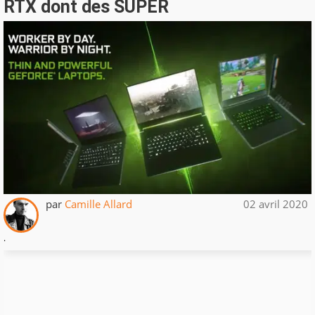
RTX dont des SUPER
par
Camille Allard
02 avril 2020
.