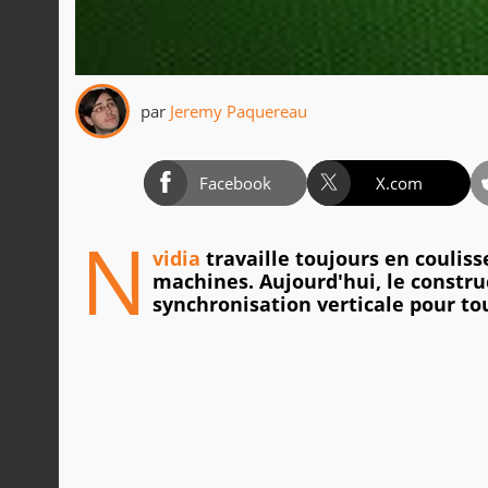
par
Jeremy Paquereau
Facebook
X.com
N
vidia
travaille toujours en coulis
machines. Aujourd'hui, le constru
synchronisation verticale pour to