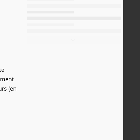
te
lement
urs (en