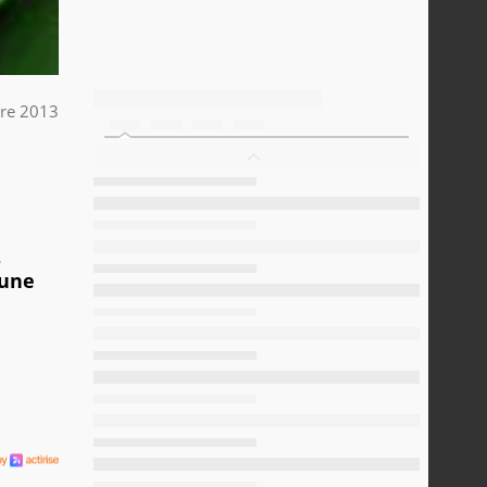
bre 2013
s
 une