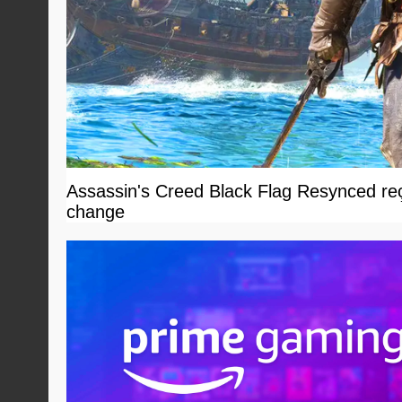
Assassin's Creed Black Flag Resynced reçoi
change